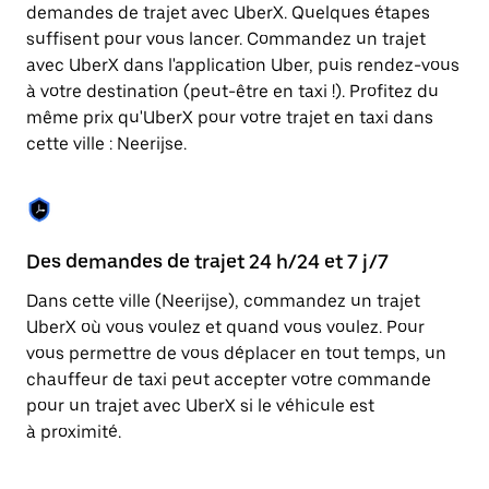
Appuyez
demandes de trajet avec UberX. Quelques étapes
sur
suffisent pour vous lancer. Commandez un trajet
la
touche
avec UberX dans l'application Uber, puis rendez-vous
Échap
à votre destination (peut-être en taxi !). Profitez du
pour
même prix qu'UberX pour votre trajet en taxi dans
fermer
le
cette ville : Neerijse.
calendrier.
Des demandes de trajet 24 h/24 et 7 j/7
Co
Dans cette ville (Neerijse), commandez un trajet
Ub
UberX où vous voulez et quand vous voulez. Pour
pr
vous permettre de vous déplacer en tout temps, un
ét
chauffeur de taxi peut accepter votre commande
de
pour un trajet avec UberX si le véhicule est
d'
à proximité.
be