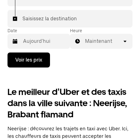
Saisissez la destination
Date
Heure
Maintenant
Appuyez
Voir les prix
sur
la
flèche
vers
le
Le meilleur d'Uber et des taxis
bas
pour
dans la ville suivante : Neerijse,
ouvrir
le
Brabant flamand
calendrier
et
sélectionner
Neerijse : découvrez les trajets en taxi avec Uber. Ici,
une
date.
les chauffeurs de taxis peuvent accepter les