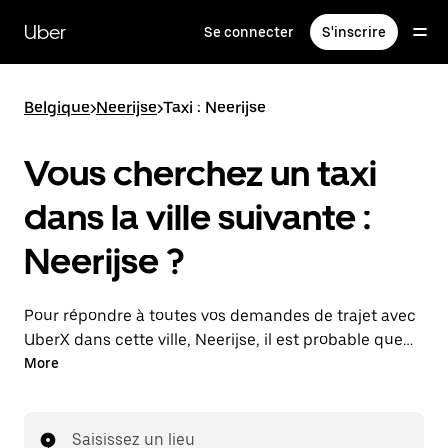
Passer
au
Uber
Se connecter
S'inscrire
contenu
principal
Belgique
>
Neerijse
>
Taxi : Neerijse
Vous cherchez un taxi
dans la ville suivante :
Neerijse ?
Pour répondre à toutes vos demandes de trajet avec
UberX dans cette ville, Neerijse, il est probable que
nous vous mettions en relation avec un chauffeur de
More
taxi. Le cas échéant, lors de votre trajet en taxi, vous
bénéficierez des mêmes prix abordables et de la
même disponibilité (24 h/24 et 7/j) qu'avec UberX.
Saisissez un lieu