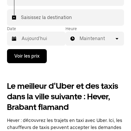
Saisissez la destination
Date
Heure
Maintenant
Appuyez
Voir les prix
sur
la
flèche
vers
le
Le meilleur d'Uber et des taxis
bas
pour
dans la ville suivante : Hever,
ouvrir
le
Brabant flamand
calendrier
et
sélectionner
Hever : découvrez les trajets en taxi avec Uber. Ici, les
une
date.
chauffeurs de taxis peuvent accepter les demandes