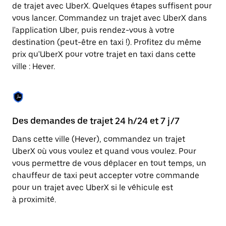
Appuyez
de trajet avec UberX. Quelques étapes suffisent pour
sur
vous lancer. Commandez un trajet avec UberX dans
la
touche
l'application Uber, puis rendez-vous à votre
Échap
destination (peut-être en taxi !). Profitez du même
pour
prix qu'UberX pour votre trajet en taxi dans cette
fermer
le
ville : Hever.
calendrier.
Des demandes de trajet 24 h/24 et 7 j/7
Co
Dans cette ville (Hever), commandez un trajet
Ub
UberX où vous voulez et quand vous voulez. Pour
pr
vous permettre de vous déplacer en tout temps, un
ét
chauffeur de taxi peut accepter votre commande
de
pour un trajet avec UberX si le véhicule est
d'
à proximité.
be