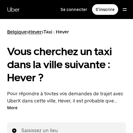
Passer
au
Uber
Se connecter
S'inscrire
contenu
principal
Belgique
>
Hever
>
Taxi : Hever
Vous cherchez un taxi
dans la ville suivante :
Hever ?
Pour répondre à toutes vos demandes de trajet avec
UberX dans cette ville, Hever, il est probable que
nous vous mettions en relation avec un chauffeur de
More
taxi. Le cas échéant, lors de votre trajet en taxi, vous
bénéficierez des mêmes prix abordables et de la
même disponibilité (24 h/24 et 7/j) qu'avec UberX.
Saisissez un lieu