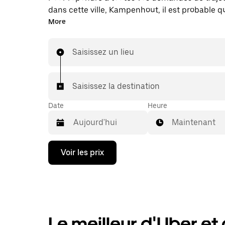
dans cette ville, Kampenhout, il est probable 
vous mettions en relation avec un chauffeur de 
More
échéant, lors de votre trajet en taxi, vous bénéf
mêmes prix abordables et de la même disponibi
Saisissez un lieu
(24 h/24 et 7/j) qu'avec UberX.
Saisissez la destination
Date
Heure
Maintenant
Appuyez
Voir les prix
sur
la
flèche
vers
le
bas
pour
Le meilleur d'Uber et d
ouvrir