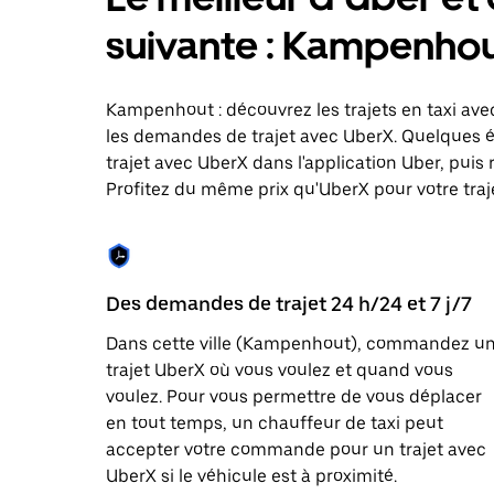
le
calendrier
suivante : Kampenhou
et
sélectionner
une
date.
Kampenhout : découvrez les trajets en taxi avec
Appuyez
les demandes de trajet avec UberX. Quelques 
sur
trajet avec UberX dans l'application Uber, puis 
la
touche
Profitez du même prix qu'UberX pour votre traje
Échap
pour
fermer
le
calendrier.
Des demandes de trajet 24 h/24 et 7 j/7
Dans cette ville (Kampenhout), commandez u
trajet UberX où vous voulez et quand vous
voulez. Pour vous permettre de vous déplacer
en tout temps, un chauffeur de taxi peut
accepter votre commande pour un trajet avec
UberX si le véhicule est à proximité.