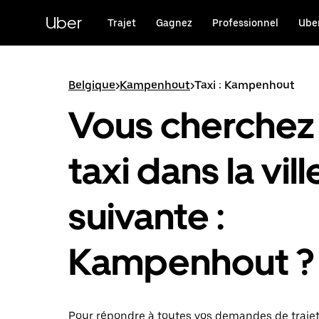
Passer
au
Uber
Trajet
Gagnez
Professionnel
Uber
contenu
principal
Belgique
>
Kampenhout
>
Taxi : Kampenhout
Vous cherchez
taxi dans la vill
suivante :
Kampenhout ?
Pour répondre à toutes vos demandes de traje