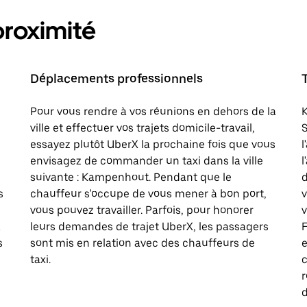
proximité
Déplacements professionnels
Pour vous rendre à vos réunions en dehors de la
K
ville et effectuer vos trajets domicile-travail,
S
essayez plutôt UberX la prochaine fois que vous
l
envisagez de commander un taxi dans la ville
l
suivante : Kampenhout. Pendant que le
d
s
chauffeur s'occupe de vous mener à bon port,
vous pouvez travailler. Parfois, pour honorer
v
à
leurs demandes de trajet UberX, les passagers
F
s
sont mis en relation avec des chauffeurs de
e
taxi.
c
d