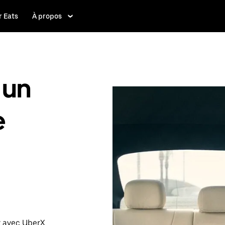
 Eats
À propos
 un
e
t avec UberX