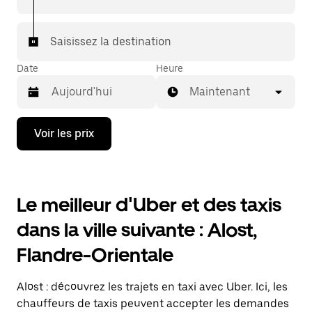
Saisissez la destination
Date
Heure
Maintenant
Appuyez
Voir les prix
sur
la
flèche
vers
le
Le meilleur d'Uber et des taxis
bas
pour
dans la ville suivante : Alost,
ouvrir
le
Flandre-Orientale
calendrier
et
sélectionner
Alost : découvrez les trajets en taxi avec Uber. Ici, les
une
date.
chauffeurs de taxis peuvent accepter les demandes