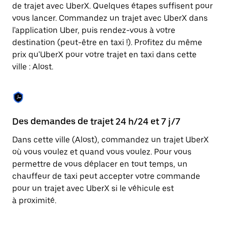
Appuyez
de trajet avec UberX. Quelques étapes suffisent pour
sur
vous lancer. Commandez un trajet avec UberX dans
la
touche
l'application Uber, puis rendez-vous à votre
Échap
destination (peut-être en taxi !). Profitez du même
pour
prix qu'UberX pour votre trajet en taxi dans cette
fermer
le
ville : Alost.
calendrier.
Des demandes de trajet 24 h/24 et 7 j/7
Co
Dans cette ville (Alost), commandez un trajet UberX
Ub
où vous voulez et quand vous voulez. Pour vous
pr
permettre de vous déplacer en tout temps, un
ét
chauffeur de taxi peut accepter votre commande
de
pour un trajet avec UberX si le véhicule est
d'
à proximité.
be