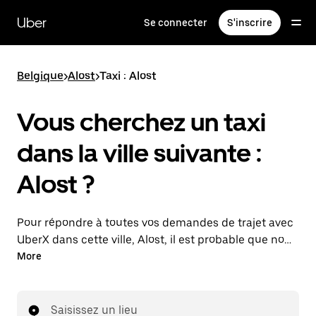
Passer
au
Uber
Se connecter
S'inscrire
contenu
principal
Belgique
>
Alost
>
Taxi : Alost
Vous cherchez un taxi
dans la ville suivante :
Alost ?
Pour répondre à toutes vos demandes de trajet avec
UberX dans cette ville, Alost, il est probable que nous
vous mettions en relation avec un chauffeur de taxi.
More
Le cas échéant, lors de votre trajet en taxi, vous
bénéficierez des mêmes prix abordables et de la
même disponibilité (24 h/24 et 7/j) qu'avec UberX.
Saisissez un lieu