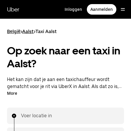
Doorgaan
naar
Uber
Inloggen
Aanmelden
hoofdinhoud
België
>
Aalst
>
Taxi Aalst
Op zoek naar een taxi in
Aalst?
Het kan zijn dat je aan een taxichauffeur wordt
gematcht voor je rit via UberX in Aalst. Als dat zo is,
profiteer je van dezelfde 24/7 beschikbaarheid en
More
betaalbare prijzen die je van UberX gewend bent,
maar ga je met een taxi naar je bestemming.
Voer locatie in