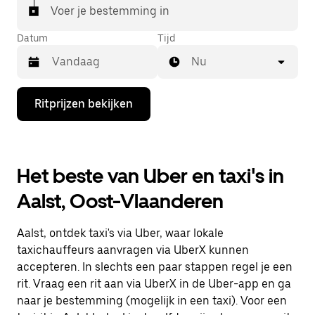
Voer je bestemming in
Datum
Tijd
Nu
Druk
Ritprijzen bekijken
op
de
pijl
omlaag
om
Het beste van Uber en taxi's in
de
agenda
Aalst, Oost-Vlaanderen
te
openen
en
Aalst, ontdek taxi's via Uber, waar lokale
een
datum
taxichauffeurs aanvragen via UberX kunnen
te
accepteren. In slechts een paar stappen regel je een
selecteren.
rit. Vraag een rit aan via UberX in de Uber-app en ga
Druk
op
naar je bestemming (mogelijk in een taxi). Voor een
Escape