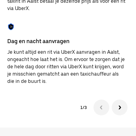
taxirit in Aalst betaal je dezelfde prijs als voor een rit
om
via UberX.
de
agenda
te
sluiten.
Dag en nacht aanvragen
Ve
Je kunt altijd een rit via UberX aanvragen in Aalst,
Ub
ongeacht hoe laat het is. Om ervoor te zorgen dat je
pa
de hele dag door ritten via UberX kunt krijgen, word
al
je misschien gematcht aan een taxichauffeur als
bi
die in de buurt is.
ku
1/3