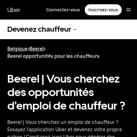
Passer
au
Uber
Connectez-vous
Inscrivez-vous
contenu
principal
Devenez chauffeur
Belgique
>
Beerel
>
Beerel opportunités pour les chauffeurs
Beerel | Vous cherchez
des opportunités
d'emploi de chauffeur ?
Beerel | Vous cherchez un emploi de chauffeur ?
Essayez l'application Uber et devenez votre propre
patron ! Conduisez avec Uber pour générer des