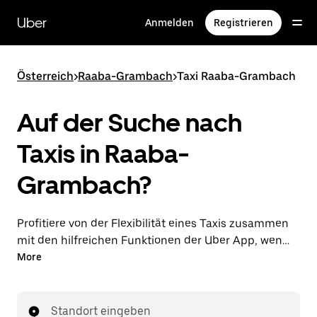
Direkt
zum
Uber
Anmelden
Registrieren
Hauptinhalt
Österreich
>
Raaba-Grambach
>
Taxi Raaba-Grambach
Auf der Suche nach
Taxis in Raaba-
Grambach?
Profitiere von der Flexibilität eines Taxis zusammen
mit den hilfreichen Funktionen der Uber App, wenn
du Fahrten über die Uber App in Raaba-Grambach
More
unternimmst. Du kannst Last-minute-Fahrten rund
um die Uhr in der App oder online auf Abruf
bestellen und dir günstige Vorab-Fixpreise für jede
Standort eingeben