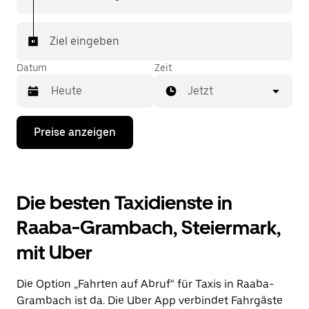
Fahrt sichern. Deine Fahrt ist nur wenige Fingertipps
entfernt.
Ziel eingeben
Datum
Zeit
Jetzt
Drücke
Preise anzeigen
die
Nach-
unten-
Taste,
um
Die besten Taxidienste in
mit
dem
Raaba-Grambach, Steiermark,
Kalender
zu
mit Uber
interagieren
und
ein
Die Option „Fahrten auf Abruf“ für Taxis in Raaba-
Datum
auszuwählen.
Grambach ist da. Die Uber App verbindet Fahrgäste