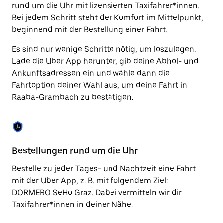
Drücke
rund um die Uhr mit lizensierten Taxifahrer*innen.
die
Bei jedem Schritt steht der Komfort im Mittelpunkt,
Escape-
Taste,
beginnend mit der Bestellung einer Fahrt.
um
den
Es sind nur wenige Schritte nötig, um loszulegen.
Kalender
Lade die Uber App herunter, gib deine Abhol- und
zu
Ankunftsadressen ein und wähle dann die
schließen.
Fahrtoption deiner Wahl aus, um deine Fahrt in
Raaba-Grambach zu bestätigen.
Bestellungen rund um die Uhr
Vo
Bestelle zu jeder Tages- und Nachtzeit eine Fahrt
Be
mit der Uber App, z. B. mit folgendem Ziel:
Ra
DORMERO SeHo Graz. Dabei vermitteln wir dir
di
Taxifahrer*innen in deiner Nähe.
Ta