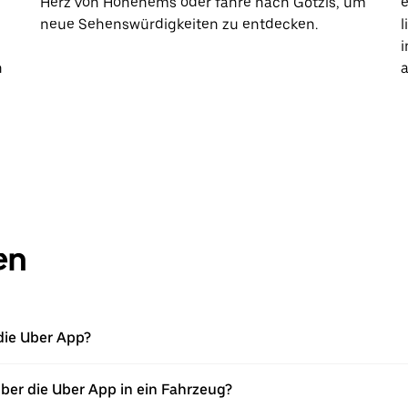
Herz von Hohenems oder fahre nach Götzis, um
e
neue Sehenswürdigkeiten zu entdecken.
l
i
h
a
en
die Uber App?
über die Uber App in ein Fahrzeug?