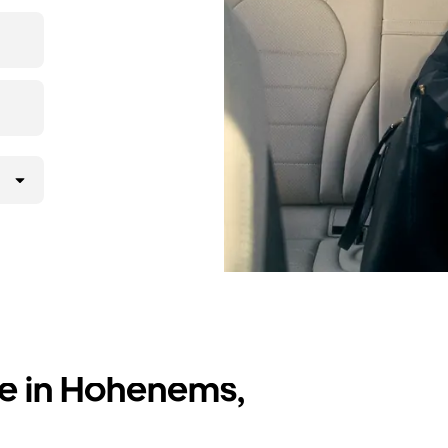
pp oder
rab-
t nur wenige
te in Hohenems,