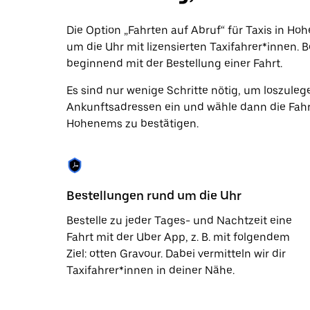
Datum
auszuwählen.
Die Option „Fahrten auf Abruf“ für Taxis in Ho
Drücke
um die Uhr mit lizensierten Taxifahrer*innen. B
die
Escape-
beginnend mit der Bestellung einer Fahrt.
Taste,
um
Es sind nur wenige Schritte nötig, um loszuleg
den
Ankunftsadressen ein und wähle dann die Fahr
Kalender
zu
Hohenems zu bestätigen.
schließen.
Bestellungen rund um die Uhr
Bestelle zu jeder Tages- und Nachtzeit eine
Fahrt mit der Uber App, z. B. mit folgendem
Ziel: otten Gravour. Dabei vermitteln wir dir
Taxifahrer*innen in deiner Nähe.