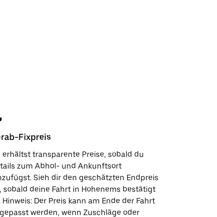
rab-Fixpreis
Sicherhe
 erhältst transparente Preise, sobald du
In wenige
tails zum Abhol- und Ankunftsort
Kundensup
nzufügst. Sieh dir den geschätzten Endpreis
deinen Lie
, sobald deine Fahrt in Hohenems bestätigt
Sicherhei
t. Hinweis: Der Preis kann am Ende der Fahrt
wie wir fü
gepasst werden, wenn Zuschläge oder