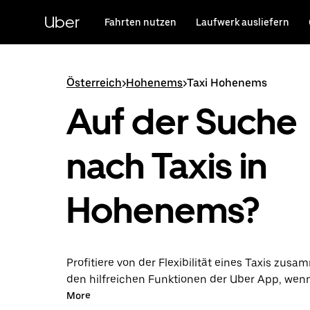
Direkt
zum
Uber
Fahrten nutzen
Laufwerk ausliefern
Hauptinhalt
Österreich
>
Hohenems
>
Taxi Hohenems
Auf der Suche
nach Taxis in
Hohenems?
Profitiere von der Flexibilität eines Taxis zus
den hilfreichen Funktionen der Uber App, wen
über die Uber App in Hohenems unternimmst.
More