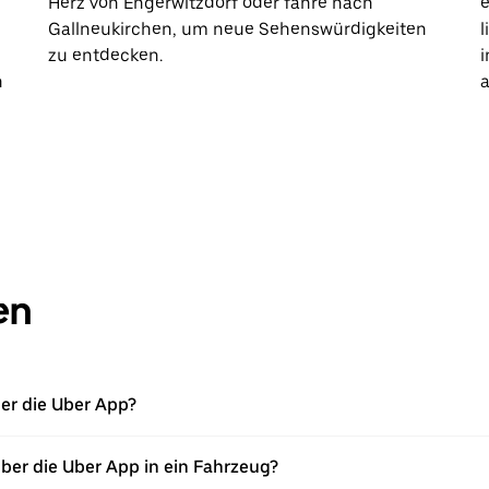
Herz von Engerwitzdorf oder fahre nach
e
Gallneukirchen, um neue Sehenswürdigkeiten
l
zu entdecken.
i
h
a
en
ber die Uber App?
über die Uber App in ein Fahrzeug?