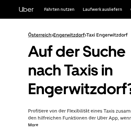
Direkt
zum
Uber
Fahrten nutzen
Laufwerk ausliefern
Hauptinhalt
Österreich
>
Engerwitzdorf
>
Taxi Engerwitzdorf
Auf der Suche
nach Taxis in
Engerwitzdorf
Profitiere von der Flexibilität eines Taxis zus
den hilfreichen Funktionen der Uber App, wen
über die Uber App in Engerwitzdorf unternimm
More