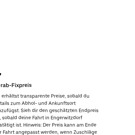
rab-Fixpreis
Sicherhe
 erhältst transparente Preise, sobald du
In wenige
tails zum Abhol- und Ankunftsort
Kundensup
nzufügst. Sieh dir den geschätzten Endpreis
deinen Lie
, sobald deine Fahrt in Engerwitzdorf
Sicherhei
stätigt ist. Hinweis: Der Preis kann am Ende
wie wir fü
r Fahrt angepasst werden, wenn Zuschläge