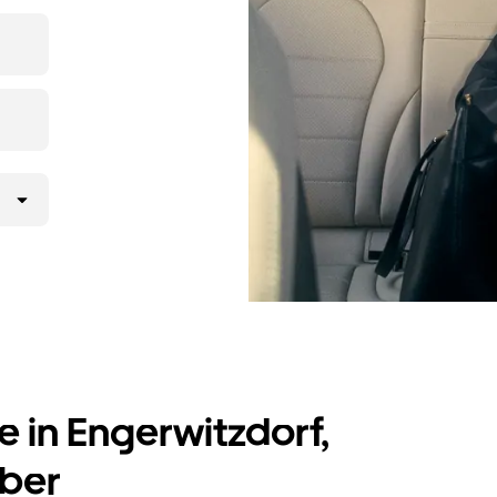
n der App
ge Vorab-
t nur wenige
e in Engerwitzdorf,
Uber