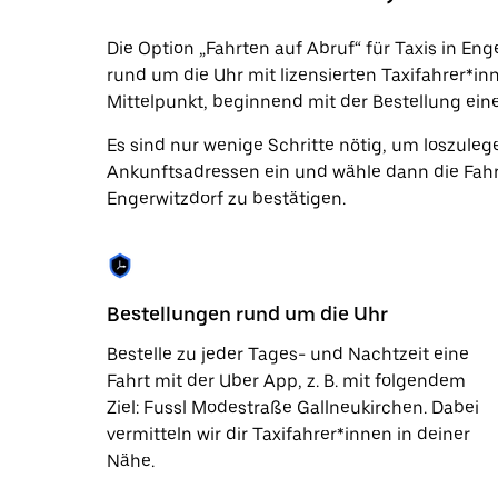
Datum
auszuwählen.
Die Option „Fahrten auf Abruf“ für Taxis in Eng
Drücke
rund um die Uhr mit lizensierten Taxifahrer*in
die
Escape-
Mittelpunkt, beginnend mit der Bestellung eine
Taste,
um
Es sind nur wenige Schritte nötig, um loszuleg
den
Ankunftsadressen ein und wähle dann die Fahr
Kalender
zu
Engerwitzdorf zu bestätigen.
schließen.
Bestellungen rund um die Uhr
Bestelle zu jeder Tages- und Nachtzeit eine
Fahrt mit der Uber App, z. B. mit folgendem
Ziel: Fussl Modestraße Gallneukirchen. Dabei
vermitteln wir dir Taxifahrer*innen in deiner
Nähe.