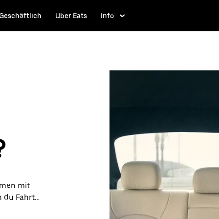
Geschäftlich
Uber Eats
Info
?
ammen mit
n du Fahrten
st. Du