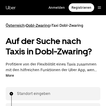
Direkt
zum
Uber
Anmelden
Registrieren
Hauptinhalt
Österreich
>
Dobl-Zwaring
>
Taxi Dobl-Zwaring
Auf der Suche nach
Taxis in Dobl-Zwaring?
Profitiere von der Flexibilität eines Taxis zusammen
mit den hilfreichen Funktionen der Uber App, wenn
du Fahrten über die Uber App in Dobl-Zwaring
More
unternimmst. Du kannst Last-minute-Fahrten rund
um die Uhr in der App oder online auf Abruf
bestellen und dir günstige Vorab-Fixpreise für jede
Standort eingeben
Fahrt sichern. Deine Fahrt ist nur wenige Fingertipps
entfernt.