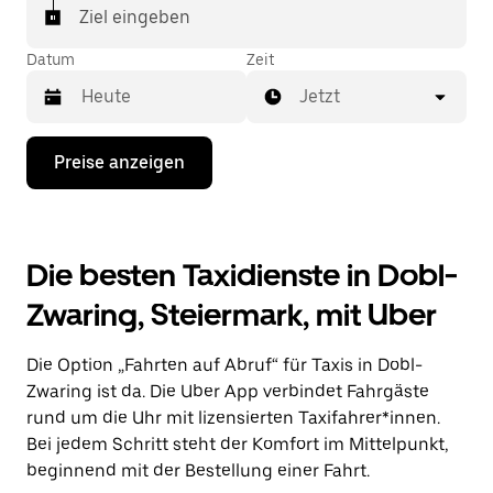
Ziel eingeben
Datum
Zeit
Jetzt
Drücke
Preise anzeigen
die
Nach-
unten-
Taste,
um
Die besten Taxidienste in Dobl-
mit
dem
Zwaring, Steiermark, mit Uber
Kalender
zu
interagieren
Die Option „Fahrten auf Abruf“ für Taxis in Dobl-
und
ein
Zwaring ist da. Die Uber App verbindet Fahrgäste
Datum
rund um die Uhr mit lizensierten Taxifahrer*innen.
auszuwählen.
Bei jedem Schritt steht der Komfort im Mittelpunkt,
Drücke
die
beginnend mit der Bestellung einer Fahrt.
Escape-