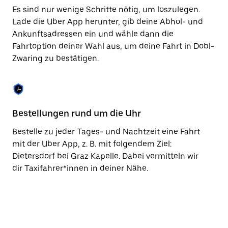
Taste,
Es sind nur wenige Schritte nötig, um loszulegen.
um
Lade die Uber App herunter, gib deine Abhol- und
den
Ankunftsadressen ein und wähle dann die
Kalender
zu
Fahrtoption deiner Wahl aus, um deine Fahrt in Dobl-
schließen.
Zwaring zu bestätigen.
Bestellungen rund um die Uhr
Vo
Bestelle zu jeder Tages- und Nachtzeit eine Fahrt
Be
mit der Uber App, z. B. mit folgendem Ziel:
Zw
Dietersdorf bei Graz Kapelle. Dabei vermitteln wir
vo
dir Taxifahrer*innen in deiner Nähe.
Ta