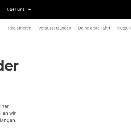
Über uns
Registrieren
Voraussetzungen
Deine erste Fahrt
Nutzun
der
iner
llen wir
elangen.