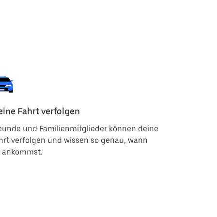
ine Fahrt verfolgen
Notfall-
eunde und Familienmitglieder können deine
Für den Fa
hrt verfolgen und wissen so genau, wann
kannst du 
 ankommst.
nutzen. D
deine Fahr
der zustän
einer wac
werden di
zuständige