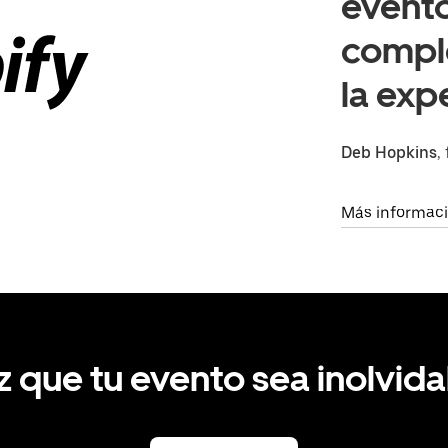
evento
compl
la exp
Deb Hopkins
,
Más informac
z que tu evento sea inolvida