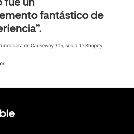
 fue un
emento fantástico de
eriencia”.
 fundadora de Causeway 305, socio de Shopify
ión
ble