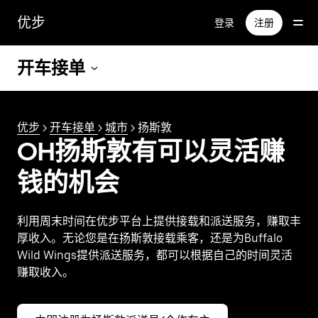
跳
优步
登录
注册
至
主
要
开车接单
内
容
优步
>
开车接单
>
城市
> 扬斯敦
OH扬斯敦有可以灵活赚
钱的机会
利用周末时间在优步平台上提供接载和派送服务，赚取丰
厚收入。无论您是在扬斯敦接载乘客，还是为Buffalo
Wild Wings提供派送服务，都可以根据自己的时间灵活
赚取收入。