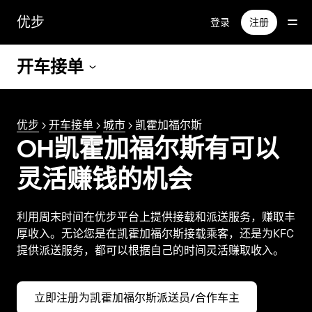
跳
优步
登录
注册
至
主
要
开车接单
内
容
优步
>
开车接单
>
城市
> 凯霍加福尔斯
OH凯霍加福尔斯有可以
灵活赚钱的机会
利用周末时间在优步平台上提供接载和派送服务，赚取丰
厚收入。无论您是在凯霍加福尔斯接载乘客，还是为KFC
提供派送服务，都可以根据自己的时间灵活赚取收入。
立即注册为凯霍加福尔斯派送员/合作车主