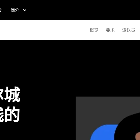
食
简介
概览
要求
派送员
尔城
钱的