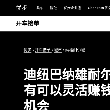
跳
优步
乘车
赚取
优步企业版
Uber Eats 优
至
主
要
开车接单
内
容
优步
>
开车接单
>
城市
> 纳雄耐尔城
迪纽巴纳雄耐
有可以灵活赚
机会