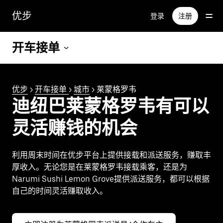
跳
优步
登录
注册
至
主
要
开车接单
内
容
优步
>
开车接单
>
城市
> 莱蒙格罗韦
迪纽巴莱蒙格罗韦有可以
灵活赚钱的机会
利用周末时间在优步平台上提供接载和派送服务，赚取丰
厚收入。无论您是在莱蒙格罗韦接载乘客，还是为
Narumi Sushi Lemon Grove提供派送服务，都可以根据
自己的时间灵活赚取收入。