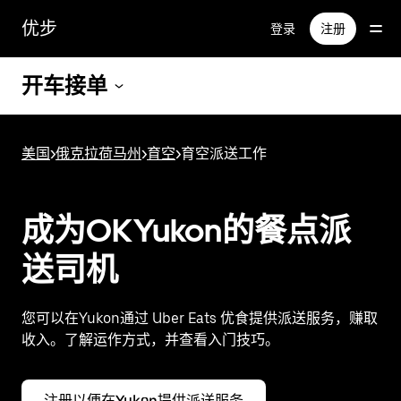
跳
优步
登录
注册
至
主
要
开车接单
内
容
美国
>
俄克拉荷马州
>
育空
>
育空派送工作
成为OKYukon的餐点派
送司机
您可以在Yukon通过 Uber Eats 优食提供派送服务，赚取
收入。了解运作方式，并查看入门技巧。
注册以便在Yukon提供派送服务