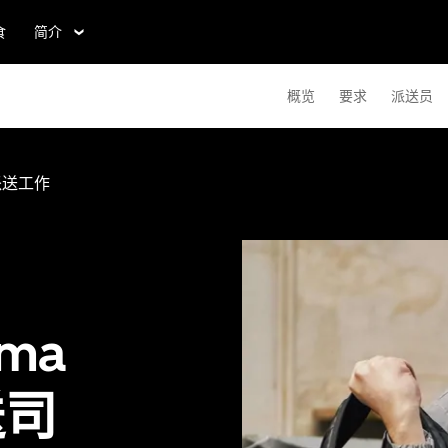
食
简介
概览
要求
派送员
派送工作
ma
送司