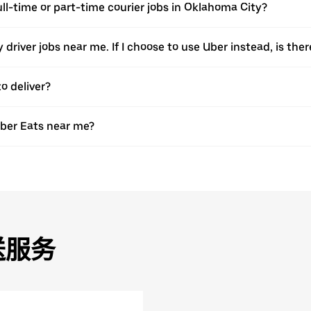
full-time or part-time courier jobs in Oklahoma City?
ery driver jobs near me. If I choose to use Uber instead, is 
o deliver?
Uber Eats near me?
送服务