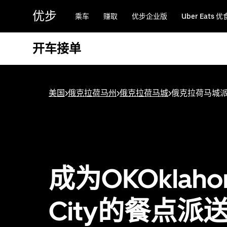
跳
优步
乘车
赚取
优步企业版
Uber Eats 优
至
主
要
开车接单
内
容
美国
>
俄克拉荷马州
>
俄克拉荷马城
>
俄克拉荷马城
成为OKOklaho
City的餐点派