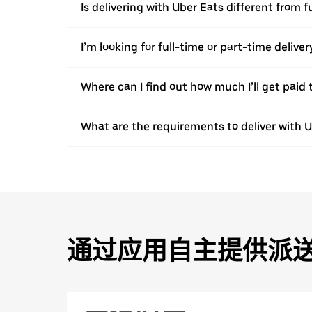
Is delivering with Uber Eats different from 
I’m looking for full-time or part-time deliv
Where can I find out how much I’ll get paid t
What are the requirements to deliver with 
通过应用自主提供派