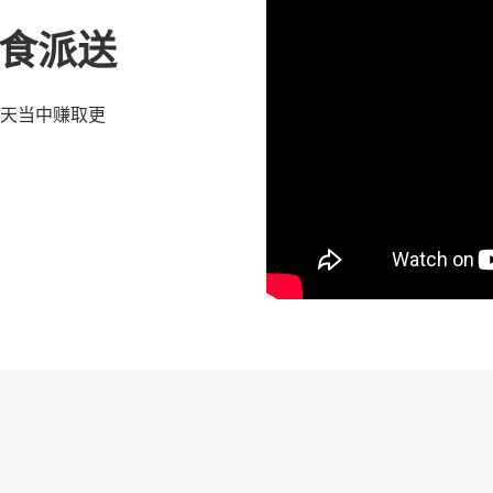
 优食派送
天当中赚取更