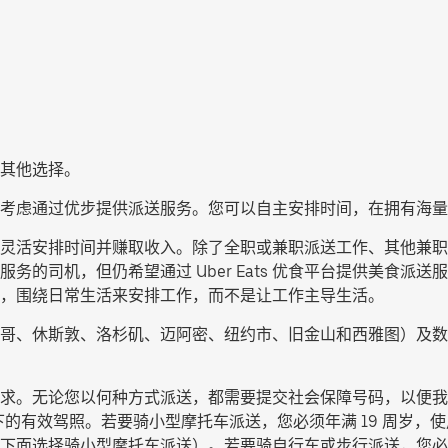
其他选择。
考虑通过优步提供派送服务。您可以自主安排时间，在拥有海量
派送服务，灵活安排时间并赚取收入。除了全职或兼职派送工作、其他
务的司机，但仍希望通过 Uber Eats 优食平台提供美食派
，围绕日常生活来安排工作，而不是让工作主导生活。
哥、休斯敦、洛杉矶、迈阿密、纽约市、旧金山和西雅图）及数
求。无论您以何种方式派送，都需要提交社会保障号码，以便我
的有效驾照。若要骑小型摩托车派送，您必须年满 19 周岁，使用
下面选择
骑小型摩托车派送
）。若要骑自行车或步行派送，您必须