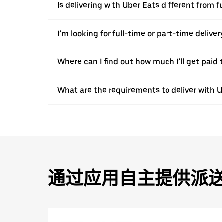
Is delivering with Uber Eats different from 
I’m looking for full-time or part-time deliv
Where can I find out how much I’ll get paid t
What are the requirements to deliver with 
通过应用自主提供派