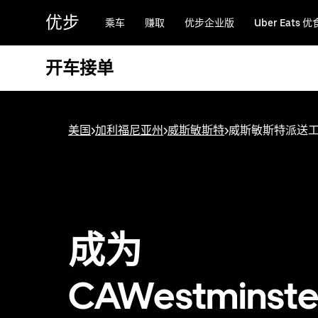
跳
优步
乘车
赚取
优步企业版
Uber Eats 优
至
主
要
开车接单
内
容
美国
>
加利福尼亚州
>
威斯敏斯特
>
威斯敏斯特派送
成为
CAWestminst