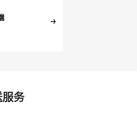
端
送服务