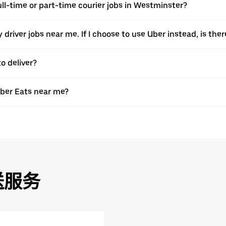
full-time or part-time courier jobs in Westminster?
ery driver jobs near me. If I choose to use Uber instead, is 
o deliver?
Uber Eats near me?
送服务