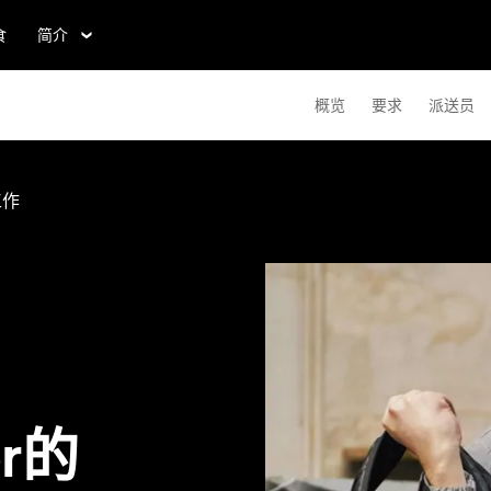
食
简介
概览
要求
派送员
工作
er的