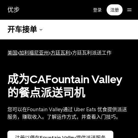
跳
优步
登录
注册
至
主
要
开车接单
内
容
美国
>
加利福尼亚州
>
方廷瓦利
>
方廷瓦利派送工作
成为CAFountain Valley
的餐点派送司机
您可以在Fountain Valley通过 Uber Eats 优食提供派送
服务，赚取收入。了解运作方式，并查看入门技巧。
注册以便在Fountain Valley提供派送服务