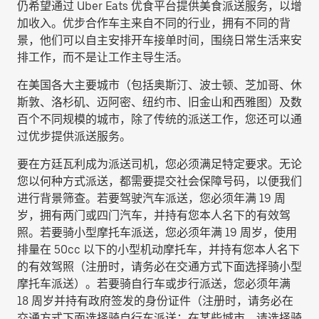
仍希望通过 Uber Eats 优食平台提供美食派送服务，以增
加收入。优步合作车主来自不同的行业，拥有不同的背
景，他们可以自主安排开车接单时间，围绕日常生活来安
排工作，而不是让工作主导生活。
在美国各大主要城市（包括奥斯汀、波士顿、芝加哥、休
斯敦、洛杉矶、迈阿密、纽约市、旧金山和西雅图）及数
百个不同规模的城市，除了传统的派送工作，您还可以通
过优步提供派送服务。
要在方廷瓦利成为派送司机，您必须满足特定要求。无论
您以何种方式派送，都需要提交社会保障号码，以便我们
进行背景筛查。若要驾驶汽车派送，您必须年满 19 周
岁，拥有两门或四门汽车，并持有您本人名下的有效驾
照。若要骑小型摩托车派送，您必须年满 19 周岁，使用
排量在 50cc 以下的小型机动摩托车，并持有您本人名下
的有效驾照（注册时，请务必在交通方式下面选择
骑小型
摩托车派送
）。若要骑自行车或步行派送，您必须年满
18 周岁并持有政府签发的身份证件（注册时，请务必在
交通方式下面选择
骑自行车派送
；在某些城市，请选择
骑