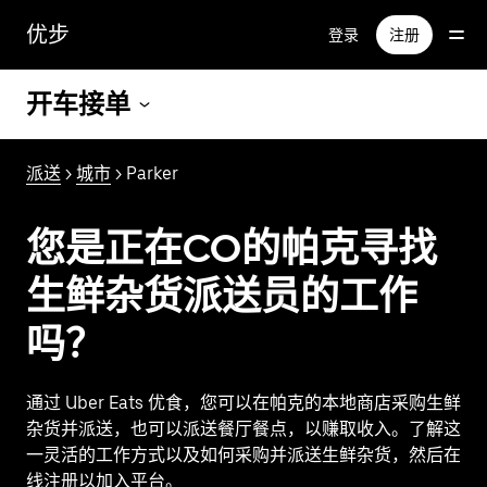
跳
优步
登录
注册
至
主
要
开车接单
内
容
派送
>
城市
> Parker
您是正在CO的帕克寻找
生鲜杂货派送员的工作
吗？
通过 Uber Eats 优食，您可以在帕克的本地商店采购生鲜
杂货并派送，也可以派送餐厅餐点，以赚取收入。了解这
一灵活的工作方式以及如何采购并派送生鲜杂货，然后在
线注册以加入平台。