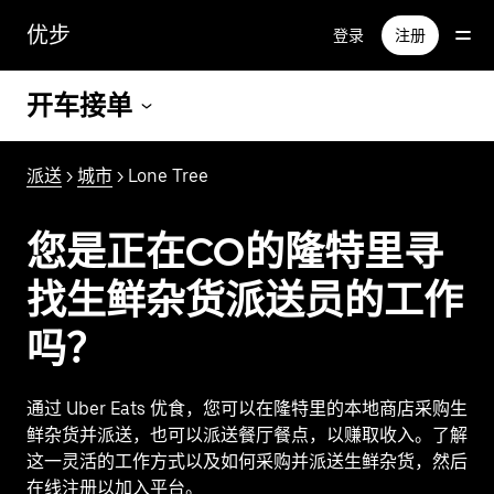
跳
优步
登录
注册
至
主
要
开车接单
内
容
派送
>
城市
> Lone Tree
您是正在CO的隆特里寻
找生鲜杂货派送员的工作
吗？
通过 Uber Eats 优食，您可以在隆特里的本地商店采购生
鲜杂货并派送，也可以派送餐厅餐点，以赚取收入。了解
这一灵活的工作方式以及如何采购并派送生鲜杂货，然后
在线注册以加入平台。