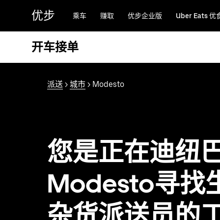
跳
优步
乘车
赚取
优步企业版
Uber Eats 优
至
主
要
开车接单
内
容
派送
>
城市
> Modesto
您是正在迪纽
Modesto寻找
杂货派送员的