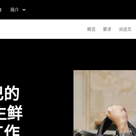
食
简介
概览
要求
派送员
巴的
生鲜
工作