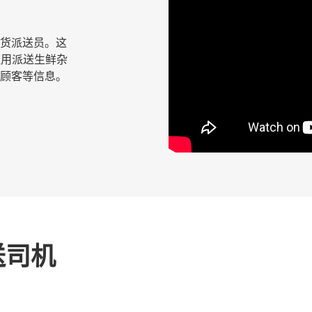
鲜杂货派送员。这
应用派送生鲜杂
顾客等信息。
送司机