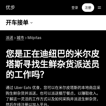
跳
优步
登录
注册
至
主
要
开车接单
内
容
派送
>
城市
> Milpitas
您是正在迪纽巴的米尔皮
塔斯寻找生鲜杂货派送员
的工作吗？
通过 Uber Eats 优食，您可以在米尔皮塔斯的本地商店采
购生鲜杂货并派送，也可以派送餐厅餐点，以赚取收入。
了解这一灵活的工作方式以及如何采购并派送生鲜杂货，
然后在线注册以加入平台。