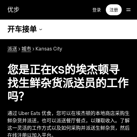
跳
优步
登录
注册
至
主
要
开车接单
内
容
派送
>
城市
> Kansas City
您是正在KS的埃杰顿寻
找生鲜杂货派送员的工作
吗？
通过 Uber Eats 优食，您可以在埃杰顿的本地商店采购生
鲜杂货并派送，也可以派送餐厅餐点，以赚取收入。了解
这一灵活的工作方式以及如何采购并派送生鲜杂货，然后
在线注册以加入平台。