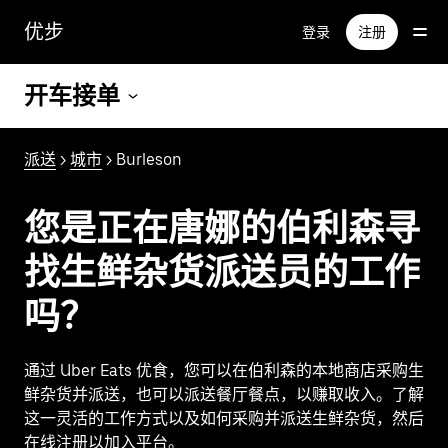
跳
优步
登录
注册
至
主
要
开车接单
内
容
派送
>
城市
> Burleson
您是正在唐娜的伯利森寻
找生鲜杂货派送员的工作
吗？
通过 Uber Eats 优食，您可以在伯利森的本地商店采购生
鲜杂货并派送，也可以派送餐厅餐点，以赚取收入。了解
这一灵活的工作方式以及如何采购并派送生鲜杂货，然后
在线注册以加入平台。