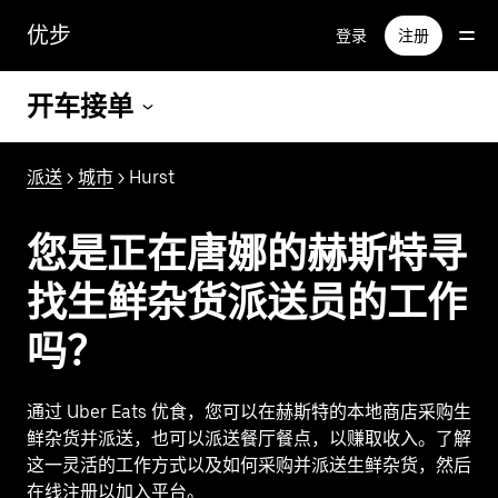
跳
优步
登录
注册
至
主
要
开车接单
内
容
派送
>
城市
> Hurst
您是正在唐娜的赫斯特寻
找生鲜杂货派送员的工作
吗？
通过 Uber Eats 优食，您可以在赫斯特的本地商店采购生
鲜杂货并派送，也可以派送餐厅餐点，以赚取收入。了解
这一灵活的工作方式以及如何采购并派送生鲜杂货，然后
在线注册以加入平台。