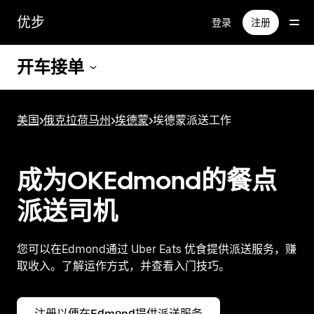
跳
优步
登录
注册
至
主
要
开车接单
内
容
美国
>
俄克拉荷马州
>
埃德蒙
>
埃德蒙派送工作
成为OKEdmond的餐点
派送司机
您可以在Edmond通过 Uber Eats 优食提供派送服务，赚
取收入。了解运作方式，并查看入门技巧。
注册以便在Edmond提供派送服务