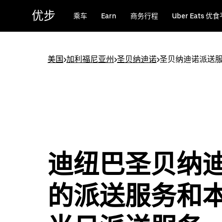
跳
优步
乘车
Earn
商务行程
Uber Eats 优
至
主
要
内
美国
>
加利福尼亚州
>
圣贝纳迪诺
>
圣贝纳迪诺派送
容
迪纽巴圣贝纳
的派送服务和