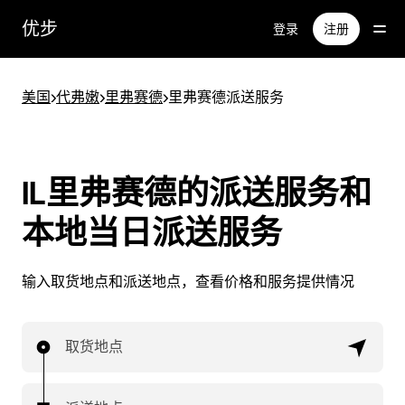
跳
优步
登录
注册
至
主
要
美国
>
代弗嫩
>
里弗赛德
>
里弗赛德派送服务
内
容
IL里弗赛德的派送服务和
本地当日派送服务
输入取货地点和派送地点，查看价格和服务提供情况
取货地点