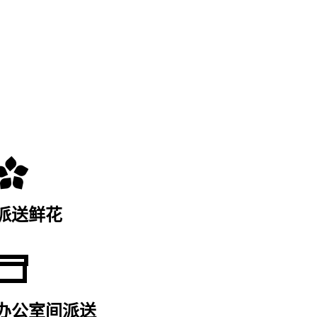
派送鲜花
办公室间派送