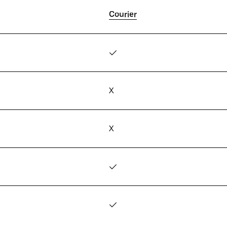
Courier
✓
X
X
✓
✓