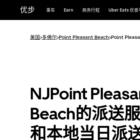
跳
优步
乘车
Earn
商务行程
Uber Eats 优
至
主
要
内
美国
>
多佛尔
>
Point Pleasant Beach
>
Point Ple
容
NJPoint Pleasa
Beach的派送
和本地当日派