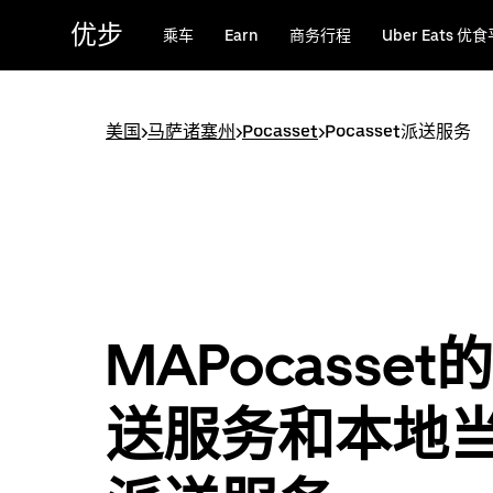
跳
优步
乘车
Earn
商务行程
Uber Eats 优
至
主
要
内
美国
>
马萨诸塞州
>
Pocasset
>
Pocasset派送服务
容
MAPocasset
送服务和本地