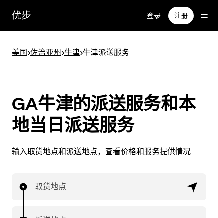
跳
优步
登录
注册
至
主
要
美国
>
佐治亚州
>
牛津
>
牛津派送服务
内
容
GA牛津的派送服务和本
地当日派送服务
输入取货地点和派送地点，查看价格和服务提供情况
取货地点