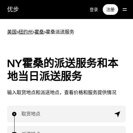
跳
优步
登录
注册
至
主
要
美国
>
纽约州
>
霍桑
>
霍桑派送服务
内
容
NY霍桑的派送服务和本
地当日派送服务
输入取货地点和派送地点，查看价格和服务提供情况
取货地点