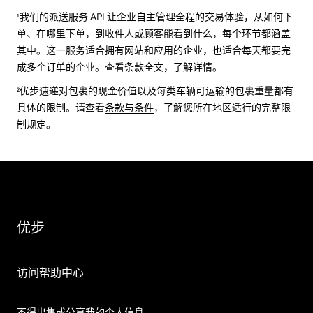
¹我们的派送服务 API 让企业自主管理全程的交易体验，从如何下
单、在哪里下单，到收件人或顾客能看到什么，每个环节都涵盖
其中。这一服务适合拥有网站和应用的企业，也适合每天都要完
成多个订单的企业。查看
条款
全文，了解详情。
²优步速递对包裹的现金价值以及每类车辆可运输的包裹重量都有
具体的限制。请查看
条款与条件
，了解您所在地区适行的完整限
制规定。
优步
访问帮助中心
不得出售或分享我的个人信息