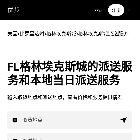
跳
优步
登录
注册
至
主
要
美国
>
佛罗里达州
>
格林埃克斯城
>
格林埃克斯城派送服务
内
容
FL格林埃克斯城的派送服
务和本地当日派送服务
输入取货地点和派送地点，查看价格和服务提供情况
取货地点