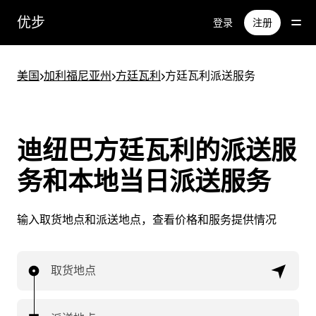
跳
优步
登录
注册
至
主
要
美国
>
加利福尼亚州
>
方廷瓦利
>
方廷瓦利派送服务
内
容
迪纽巴方廷瓦利的派送服
务和本地当日派送服务
输入取货地点和派送地点，查看价格和服务提供情况
取货地点