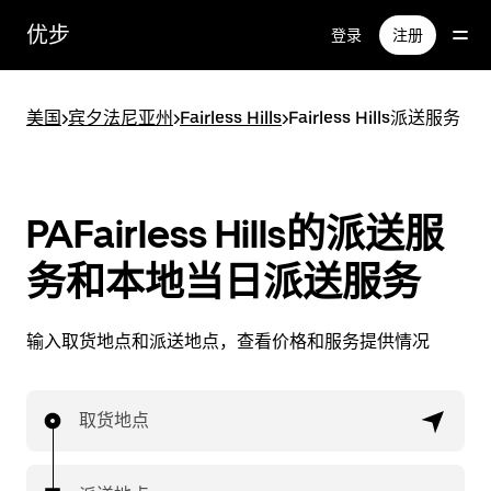
跳
优步
登录
注册
至
主
要
美国
>
宾夕法尼亚州
>
Fairless Hills
>
Fairless Hills派送服务
内
容
PAFairless Hills的派送服
务和本地当日派送服务
输入取货地点和派送地点，查看价格和服务提供情况
取货地点