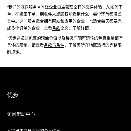
¹我们的派送服务 API 让企业自主管理全程的交易体验，从如何下
单、在哪里下单，到收件人或顾客能看到什么，每个环节都涵盖
其中。这一服务适合拥有网站和应用的企业，也适合每天都要完
成多个订单的企业。查看
条款
全文，了解详情。
²优步速递对包裹的现金价值以及每类车辆可运输的包裹重量都有
具体的限制。请查看
条款与条件
，了解您所在地区适行的完整限
制规定。
优步
访问帮助中心
不得出售或分享我的个人信息