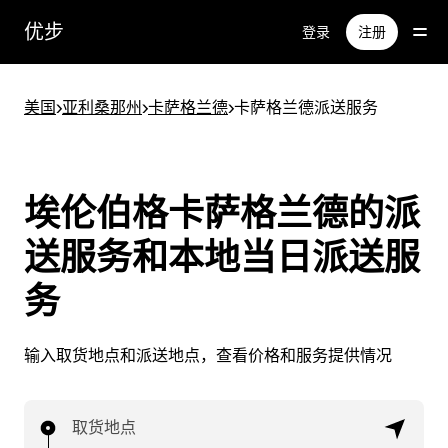
跳
优步
登录
注册
至
主
要
美国
>
亚利桑那州
>
卡萨格兰德
>
卡萨格兰德派送服务
内
容
埃伦伯格卡萨格兰德的派
送服务和本地当日派送服
务
输入取货地点和派送地点，查看价格和服务提供情况
取货地点