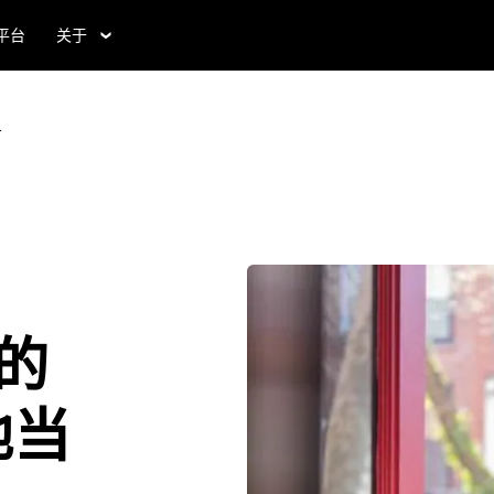
食平台
关于
务
的
地当