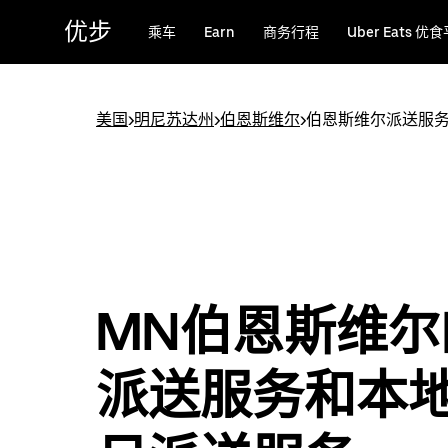
跳
优步
乘车
Earn
商务行程
Uber Eats 优
至
主
要
内
美国
>
明尼苏达州
>
伯恩斯维尔
>
伯恩斯维尔派送服
容
MN伯恩斯维尔
派送服务和本