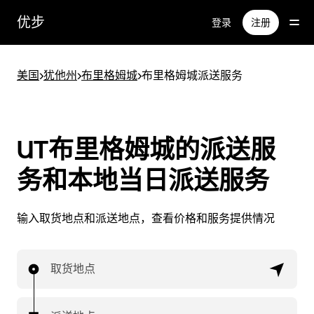
跳
优步
登录
注册
至
主
要
美国
>
犹他州
>
布里格姆城
>
布里格姆城派送服务
内
容
UT布里格姆城的派送服
务和本地当日派送服务
输入取货地点和派送地点，查看价格和服务提供情况
取货地点