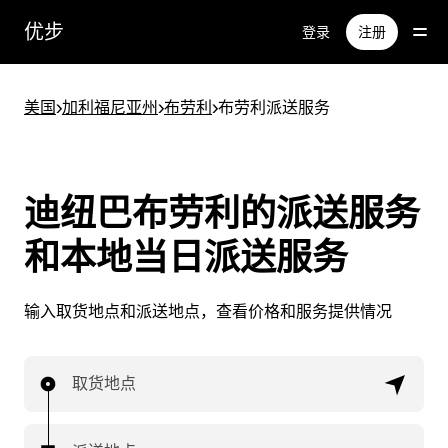
跳
优步
登录
注册
至
主
要
美国
>
加利福尼亚州
>
布劳利
>
布劳利派送服务
内
容
迪纽巴布劳利的派送服务
和本地当日派送服务
输入取货地点和派送地点，查看价格和服务提供情况
取货地点