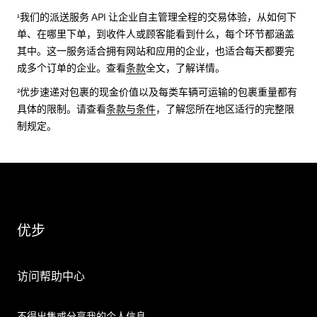
¹我们的派送服务 API 让企业自主管理全程的交易体验，从如何下
单、在哪里下单，到收件人或顾客能看到什么，每个环节都涵盖
其中。这一服务适合拥有网站和应用的企业，也适合每天都要完
成多个订单的企业。查看
条款
全文，了解详情。
²优步速递对包裹的现金价值以及每类车辆可运输的包裹重量都有
具体的限制。请查看
条款与条件
，了解您所在地区适行的完整限
制规定。
优步
访问帮助中心
不得出售或分享我的个人信息