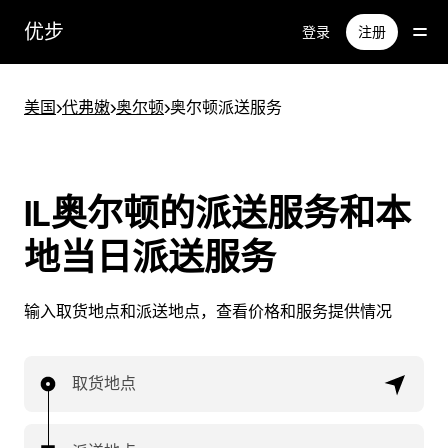
跳
优步
登录
注册
至
主
要
美国
>
代弗嫩
>
奥尔顿
>
奥尔顿派送服务
内
容
IL奥尔顿的派送服务和本
地当日派送服务
输入取货地点和派送地点，查看价格和服务提供情况
取货地点