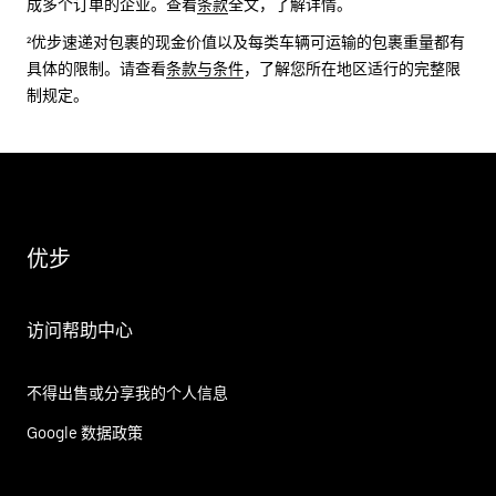
成多个订单的企业。查看
条款
全文，了解详情。
²优步速递对包裹的现金价值以及每类车辆可运输的包裹重量都有
具体的限制。请查看
条款与条件
，了解您所在地区适行的完整限
制规定。
优步
访问帮助中心
不得出售或分享我的个人信息
Google 数据政策