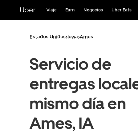
Saltar
al
Uber
Viaje
Earn
Negocios
Uber Eats
contenido
principal
Estados Unidos
>
Iowa
>
Ames
Servicio de
entregas locale
mismo día en
Ames, IA