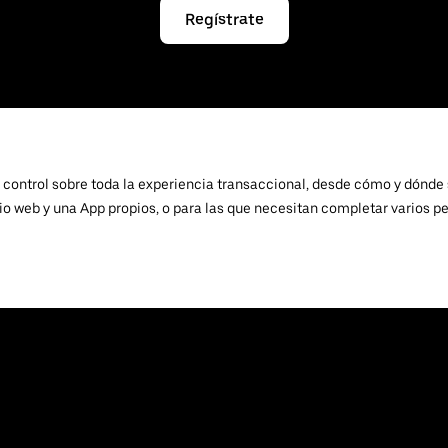
Regístrate
 control sobre toda la experiencia transaccional, desde cómo y dónde s
io web y una App propios, o para las que necesitan completar varios p