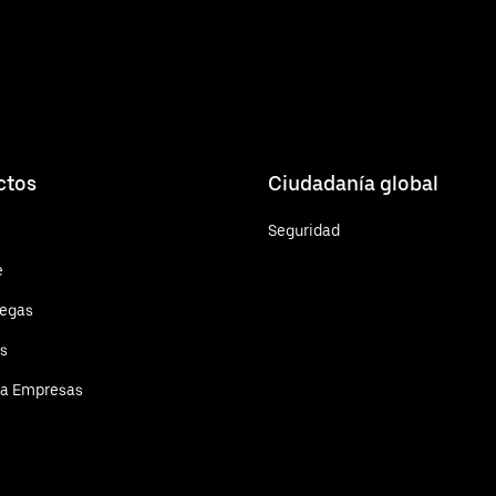
ctos
Ciudadanía global
Seguridad
e
regas
ts
ra Empresas