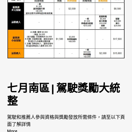
小黃駕駛及推薦人:
開通及說明會獎勵
/
推薦獎勵
[皇冠大車隊再加碼獎勵]
小黃駕駛任意險補助獎勵
駕駛開通獎勵
駕駛推薦獎勵
車行推薦獎勵
七月南區 | 駕駛獎勵大統
整
駕駛和推薦人參與資格與獎勵發放所需條件，請至以下頁
面了解詳情
More