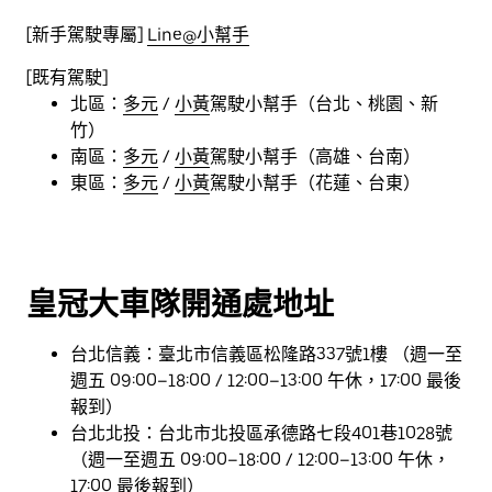
[新手駕駛專屬]
Line@小幫手
開通獎勵:
https://www.uber.com/tw/zh-
tw/drive/fleet/crown/driver-ndi/
[既有駕駛]
推薦獎勵:
https://www.uber.com/tw/zh-
北區：
多元
/
小黃
駕駛小幫手（台北、桃園、新
tw/drive/fleet/crown/driver-referral/
竹）
南區：
多元
/
小黃
駕駛小幫手（高雄、台南）
東區：
多元
/
小黃
駕駛小幫手（花蓮、台東）
皇冠大車隊開通處地址
台北信義：臺北市信義區松隆路337號1樓 （週一至
週五 09:00–18:00 / 12:00–13:00 午休，17:00 最後
報到）
台北北投：台北市北投區承德路七段401巷1028號
（週一至週五 09:00–18:00 / 12:00–13:00 午休，
17:00 最後報到）