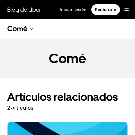
Saltar
al
Blog de Uber
Iniciar sesión
Registrate
contenido
principal
Comé
Comé
Artículos relacionados
2 artículos