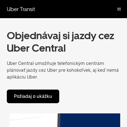
Preskočiť
na
Uber Transit
hlavný
obsah
Objednávaj si jazdy cez
Uber Central
Uber Central umožňuje telefonickým centrám
plánovať jazdy cez Uber pre kohokoľvek, aj keď nemá
aplikáciu Uber.
Požiadaj o ukážku