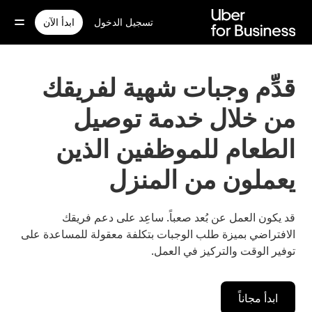
خطٍ
لوصول
تسجيل الدخول
ابدأ الآن
لى
لمحتوى
لرئيسي
قدِّم وجبات شهية لفريقك
من خلال خدمة توصيل
الطعام للموظفين الذين
يعملون من المنزل
قد يكون العمل عن بُعد صعباً. ساعِد على دعم فريقك
الافتراضي بميزة طلب الوجبات بتكلفة معقولة للمساعدة على
توفير الوقت والتركيز في العمل.
ابدأ مجاناً