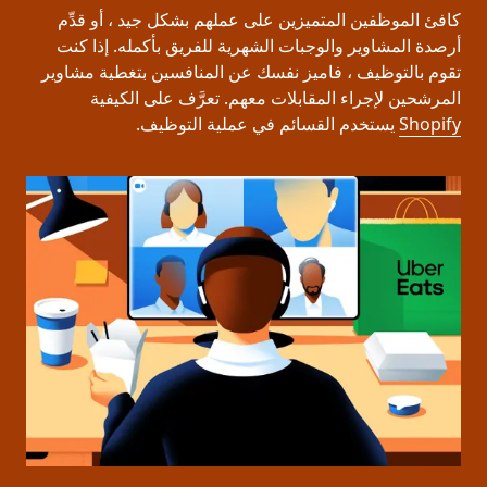
كافئ الموظفين المتميزين على عملهم بشكل جيد ، أو قدِّم
أرصدة المشاوير والوجبات الشهرية للفريق بأكمله. إذا كنت
تقوم بالتوظيف ، فاميز نفسك عن المنافسين بتغطية مشاوير
المرشحين لإجراء المقابلات معهم. تعرَّف على الكيفية
Shopify
يستخدم القسائم في عملية التوظيف.