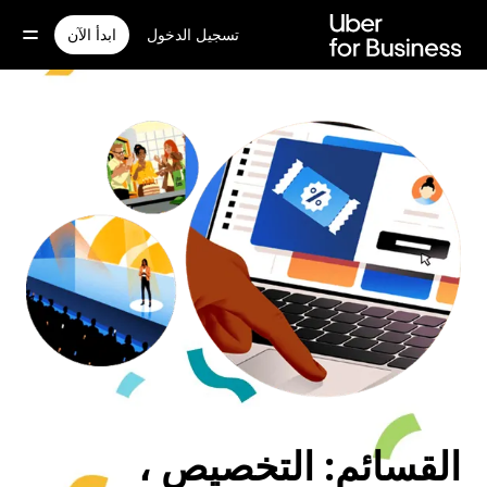
خطٍ
لوصول
تسجيل الدخول
ابدأ الآن
لى
لمحتوى
لرئيسي
القسائم: التخصيص ،