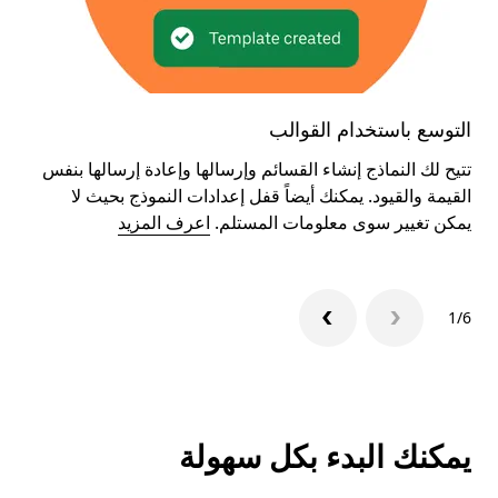
التوسع باستخدام القوالب
تحك
تتيح لك النماذج إنشاء القسائم وإرسالها وإعادة إرسالها بنفس
ضع ا
القيمة والقيود. يمكنك أيضاً قفل إعدادات النموذج بحيث لا
القي
يمكن تغيير سوى معلومات المستلم.
اعرف المزيد
الاس
1/6
يمكنك البدء بكل سهولة