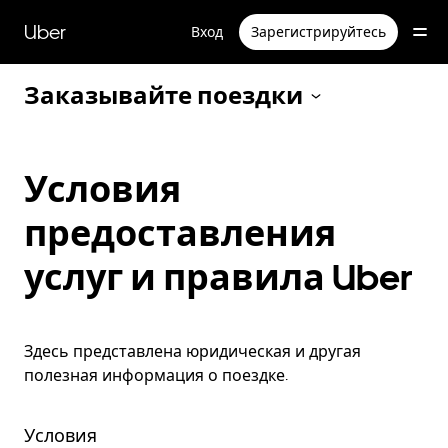
Пропустить
и
Uber
Вход
Зарегистрируйтесь
перейти
к
основному
Заказывайте поездки
содержимому
Условия
предоставления
услуг и правила Uber
Здесь представлена юридическая и другая
полезная информация о поездке.
Условия